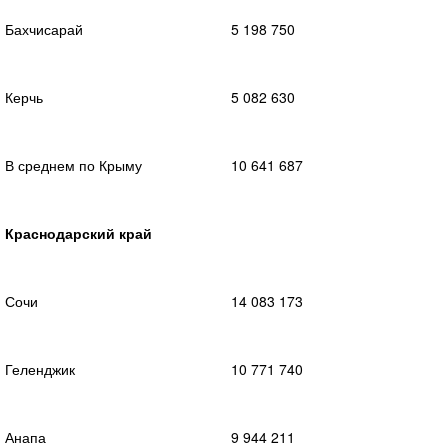
Бахчисарай
5 198 750
Керчь
5 082 630
В среднем по Крыму
10 641 687
Краснодарский край
Сочи
14 083 173
Геленджик
10 771 740
Анапа
9 944 211