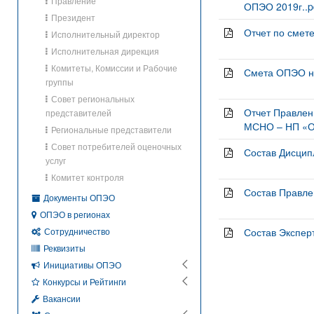
Правление
ОПЭО 2019г..p
Президент
Отчет по смете
Исполнительный директор
Исполнительная дирекция
Комитеты, Комиссии и Рабочие
Смета ОПЭО на
группы
Совет региональных
Отчет Правлен
представителей
МСНО – НП «ОП
Региональные представители
Совет потребителей оценочных
Состав Дисцип
услуг
Комитет контроля
Состав Правле
Документы ОПЭО
ОПЭО в регионах
Сотрудничество
Состав Эксперт
Реквизиты
Инициативы ОПЭО
Конкурсы и Рейтинги
Вакансии