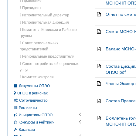
Правление
МСНО-НП ОПЭО 
Президент
Отчет по смет
Исполнительный директор
Исполнительная дирекция
Комитеты, Комиссии и Рабочие
Смета МСНО-НП
группы
Совет региональных
Баланс МСНО-
представителей
Региональные представители
Совет потребителей оценочных
Состав Дисци
услуг
ОПЭО.pdf
Комитет контроля
Члены Экспер
Документы ОПЭО
ОПЭО в регионах
Сотрудничество
Состав Правл
Реквизиты
Инициативы ОПЭО
Бюллетень го
Конкурсы и Рейтинги
МСНО-НП ОПЭО
Вакансии