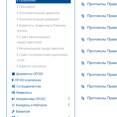
Правление
Протоколы Правл
Президент
Исполнительный директор
Протоколы Правл
Исполнительная дирекция
Комитеты, Комиссии и Рабочие
Протоколы Правл
группы
Совет региональных
Протоколы Правл
представителей
Региональные представители
Протоколы Правл
Совет потребителей оценочных
услуг
Протоколы Правл
Комитет контроля
Документы ОПЭО
Протоколы Правл
ОПЭО в регионах
Протоколы Правл
Сотрудничество
Реквизиты
Протоколы Правл
Инициативы ОПЭО
Конкурсы и Рейтинги
Вакансии