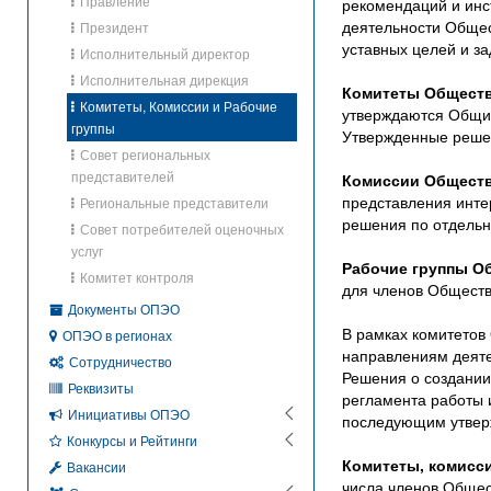
Правление
рекомендаций и инс
деятельности Общес
Президент
уставных целей и з
Исполнительный директор
Исполнительная дирекция
Комитеты Общест
Комитеты, Комиссии и Рабочие
утверждаются Общим
группы
Утвержденные реше
Совет региональных
представителей
Комиссии Общест
представления инте
Региональные представители
решения по отдельн
Совет потребителей оценочных
услуг
Рабочие группы О
Комитет контроля
для членов Обществ
Документы ОПЭО
В рамках комитетов
ОПЭО в регионах
направлениям деяте
Сотрудничество
Решения о создании 
Реквизиты
регламента работы 
Инициативы ОПЭО
последующим утвер
Конкурсы и Рейтинги
Комитеты, комисс
Вакансии
числа членов Общест