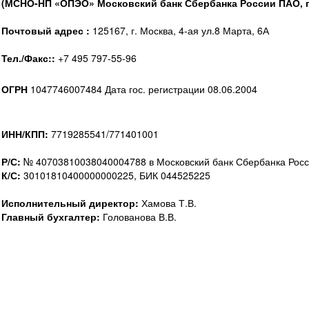
(МСНО-НП «ОПЭО» Московский банк Сбербанка России ПАО, г
Почтовый адрес :
125167, г. Москва, 4-ая ул.8 Марта, 6А
Тел./Факс::
+7 495 797-55-96
ОГРН
1047746007484 Дата гос. регистрации 08.06.2004
ИНН/КПП:
7719285541/771401001
Р/С:
№ 40703810038040004788 в Московский банк Сбербанка Росс
К/С:
30101810400000000225, БИК 044525225
Исполнительный директор:
Хамова Т.В.
Главный бухгалтер:
Голованова В.В.