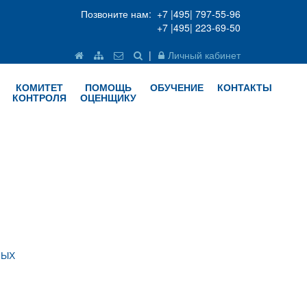
Позвоните нам: +7 |495| 797-55-96
+7 |495| 223-69-50
|
Личный кабинет
КОМИТЕТ
ПОМОЩЬ
ОБУЧЕНИЕ
КОНТАКТЫ
КОНТРОЛЯ
ОЦЕНЩИКУ
НЫХ