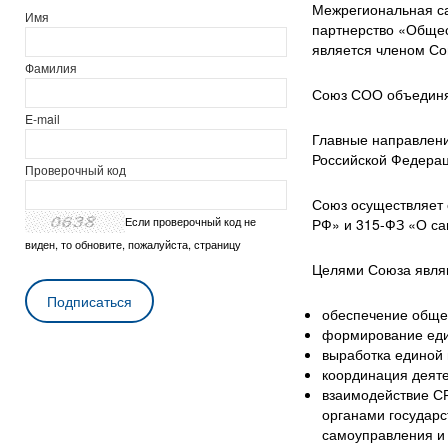
Межрегиональная с
Имя
партнерство «Обще
является членом С
Фамилия
Союз СОО объединя
E-mail
Главные направлени
Российской Федерац
Проверочный код
Союз осуществляет 
Если проверочный код не
РФ» и 315-ФЗ «О са
виден, то обновите, пожалуйста, страницу
Целями Союза явля
обеспечение обще
формирование еди
выработка единой 
координация деят
взаимодействие С
органами государс
самоуправления и 