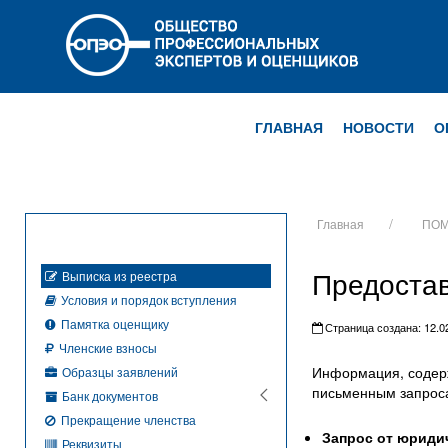
ГЛАВНАЯ
НОВОСТИ
О
Главная
ПОМ
Предостав
Выписка из реестра
Условия и порядок вступления
Памятка оценщику
Страница создана: 12.02
Членские взносы
Информация, содер
Образцы заявлений
письменным запроса
Банк документов
Прекращение членства
Запрос от юриди
Реквизиты