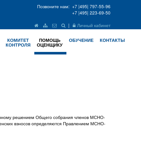
Позвоните нам: +7 |495| 797-55-96
+7 |495| 223-69-50
|
Личный кабинет
КОМИТЕТ
ПОМОЩЬ
ОБУЧЕНИЕ
КОНТАКТЫ
КОНТРОЛЯ
ОЦЕНЩИКУ
нному решением Общего собрания членов МСНО-
ленских взносов определяются Правлением МСНО-