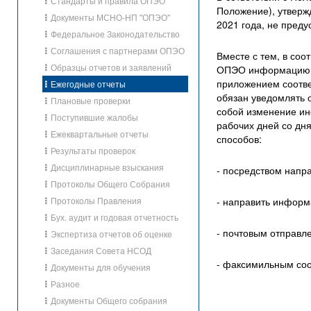
Стандарты и правила ОПЭО
Положение), утвер
Документы МСНО-НП "ОПЭО"
2021 года, не пред
Федеральное Законодательство
Соглашения с партнерами ОПЭО
Вместе с тем, в со
Образцы отчетов и заявлений
ОПЭО информацию о
приложением соотв
Ежегодные отчеты
обязан уведомлять 
Плановые проверки
собой изменение ин
Поступившие жалобы
рабочих дней со дн
Ежеквартальные отчеты
способов:
Результаты проверок
Дисциплинарные взыскания
- посредством напр
Протоколы Общего Собрания
Протоколы Правления
- направить информ
Бух. аудит и годовая отчетность
- почтовым отправл
Экспертиза отчетов об оценке
Заседания Совета НСОД
- факсимильным соо
Документы для обучения
Разное
Документы Общего собрания