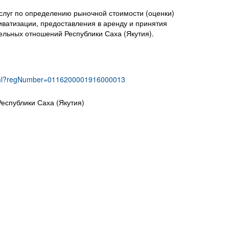
слуг
по определению рыночной стоимости (оценки)
иватизации, предоставления в аренду и принятия
льных отношений Республики Саха (Якутия).
o.html?regNumber=0116200001916000013
еспублики Саха (Якутия)