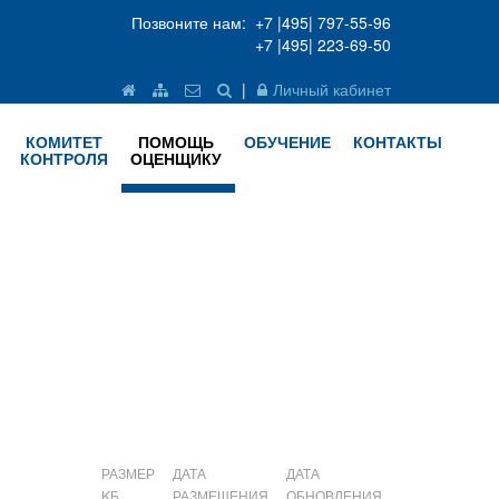
Позвоните нам: +7 |495| 797-55-96
+7 |495| 223-69-50
|
Личный кабинет
КОМИТЕТ
ПОМОЩЬ
ОБУЧЕНИЕ
КОНТАКТЫ
КОНТРОЛЯ
ОЦЕНЩИКУ
РАЗМЕР
ДАТА
ДАТА
KБ
РАЗМЕЩЕНИЯ
ОБНОВЛЕНИЯ