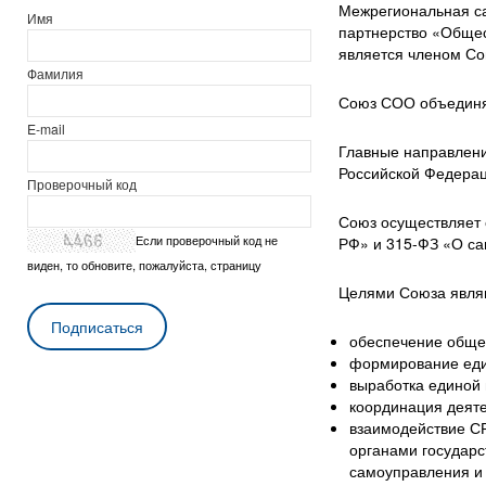
Межрегиональная с
Имя
партнерство «Обще
является членом С
Фамилия
Союз СОО объединя
E-mail
Главные направлени
Российской Федерац
Проверочный код
Союз осуществляет 
Если проверочный код не
РФ» и 315-ФЗ «О са
виден, то обновите, пожалуйста, страницу
Целями Союза явля
обеспечение обще
формирование еди
выработка единой 
координация деят
взаимодействие С
органами государс
самоуправления и 