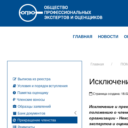
ГЛАВНАЯ
НОВОСТИ
О
Главная
ПОМ
Исключен
Выписка из реестра
Условия и порядок вступления
Памятка оценщику
Страница создана: 18.02
Членские взносы
Исключение и пре
Образцы заявлений
положению о член
Банк документов
организации - Не
Прекращение членства
экспертов и оцен
Реквизиты