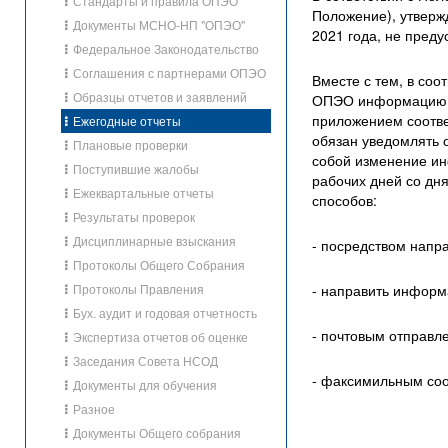
Стандарты и правила ОПЭО
Положение), утвер
Документы МСНО-НП "ОПЭО"
2021 года, не пред
Федеральное Законодательство
Соглашения с партнерами ОПЭО
Вместе с тем, в со
Образцы отчетов и заявлений
ОПЭО информацию о
приложением соотв
Ежегодные отчеты
обязан уведомлять 
Плановые проверки
собой изменение ин
Поступившие жалобы
рабочих дней со дн
Ежеквартальные отчеты
способов:
Результаты проверок
Дисциплинарные взыскания
- посредством напр
Протоколы Общего Собрания
Протоколы Правления
- направить информ
Бух. аудит и годовая отчетность
- почтовым отправл
Экспертиза отчетов об оценке
Заседания Совета НСОД
- факсимильным соо
Документы для обучения
Разное
Документы Общего собрания