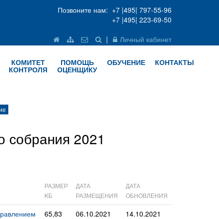
Позвоните нам: +7 |495| 797-55-96
+7 |495| 223-69-50
|
Личный кабинет
КОМИТЕТ
ПОМОЩЬ
ОБУЧЕНИЕ
КОНТАКТЫ
КОНТРОЛЯ
ОЦЕНЩИКУ
ие
о собрания 2021
РАЗМЕР
ДАТА
ДАТА
KБ
РАЗМЕЩЕНИЯ
ОБНОВЛЕНИЯ
Правлением
65,83
06.10.2021
14.10.2021