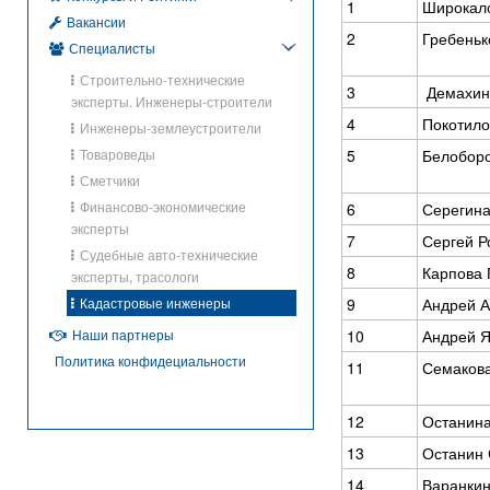
1
Широкало
Вакансии
2
Гребеньк
Специалисты
Строительно-технические
3
Демахин
эксперты. Инженеры-строители
4
Покотило
Инженеры-землеустроители
Товароведы
5
Белобор
Сметчики
Финансово-экономические
6
Серегина
эксперты
7
Сергей Р
Судебные авто-технические
8
Карпова 
эксперты, трасологи
Кадастровые инженеры
9
Андрей 
Наши партнеры
10
Андрей Я
Политика конфидециальности
11
Семакова
12
Останина
13
Останин 
14
Варанкин