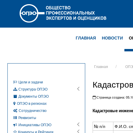
ГЛАВНАЯ
НОВОСТИ
О
Главная
ОП
Кадастро
Цели и задачи
Структура ОПЭО
Документы ОПЭО
Страница создана: 05.10
ОПЭО в регионах
Сотрудничество
Кадастровые инжен
Реквизиты
Инициативы ОПЭО
№ п/п
Ф.И.О. с
Конкурсы и Рейтинги