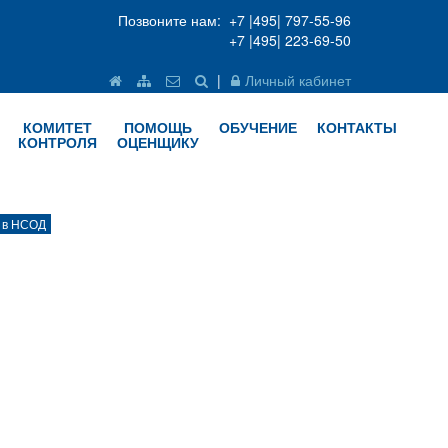
Позвоните нам: +7 |495| 797-55-96
+7 |495| 223-69-50
|
Личный кабинет
КОМИТЕТ
ПОМОЩЬ
ОБУЧЕНИЕ
КОНТАКТЫ
КОНТРОЛЯ
ОЦЕНЩИКУ
 в НСОД