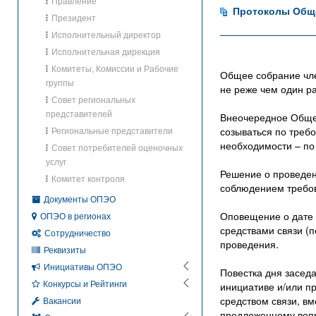
Правление
Протоколы Общ
Президент
Исполнительный директор
Исполнительная дирекция
Комитеты, Комиссии и Рабочие
Общее собрание чле
группы
не реже чем один раз
Совет региональных
представителей
Внеочередное Общее
Региональные представители
созываться по требо
необходимости – п
Совет потребителей оценочных
услуг
Решение о проведе
Комитет контроля
соблюдением требо
Документы ОПЭО
Оповещение о дате
ОПЭО в регионах
средствами связи (п
Сотрудничество
проведения.
Реквизиты
Инициативы ОПЭО
Повестка дня засед
Конкурсы и Рейтинги
инициативе и/или 
средством связи, в
Вакансии
предложенному воп