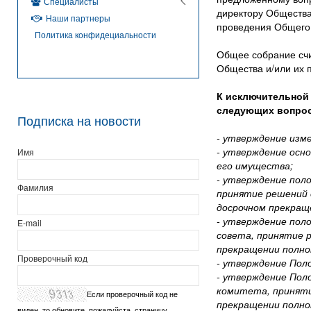
Специалисты
директору Общества
Наши партнеры
проведения Общего
Политика конфидециальности
Общее собрание счи
Общества и/или их 
К исключительной
следующих вопрос
Подписка на новости
- утверждение изм
- утверждение осн
Имя
его имущества;
- утверждение пол
Фамилия
принятие решений 
досрочном прекраще
- утверждение пол
E-mail
совета, принятие р
прекращении полном
Проверочный код
- утверждение Пол
- утверждение Пол
комитета, приняти
Если проверочный код не
прекращении полном
виден, то обновите, пожалуйста, страницу